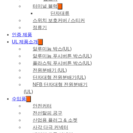
터미널 블럭
단자대류
스위치 보호커버 / 스티커
정류기
인증 제품
UL 제품소개
알루미늄 박스(UL)
알루미늄 푸시버튼 박스(UL)
플라스틱 푸시버튼 박스(UL)
전원분배기 (UL)
단자대형 전원분배기(UL)
NFB 단자대형 전원분배기
(UL)
수입품
안전커터
전선탈피 공구
산업용 플러그 & 소켓
사각 다극 커넥터