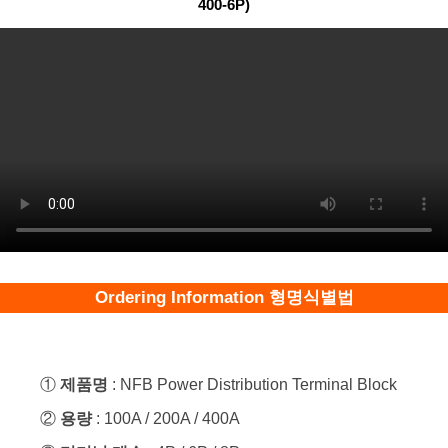
400-6P)
Ordering Information 형명식별법
①
제품명
: NFB Power Distribution Terminal Block
②
용량
: 100A / 200A / 400A