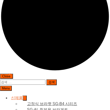
Close
검
색:
Menu
신제품
고정식 브라켓 SG-B4 시리즈
SG-AL 취부용 브라게트