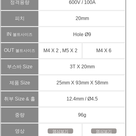
정격용량
600V / 100A
피치
20mm
IN
Hole Ø9
볼트사이즈
OUT
M4 X 2 , M5 X 2
M4 X 6
볼트사이즈
부스바 Size
3T X 20mm
제품 Size
25mm X 93mm X 58mm
취부 Size & 홀
12.4mm / Ø4.5
중량
96g
영상
영상보기
영상보기