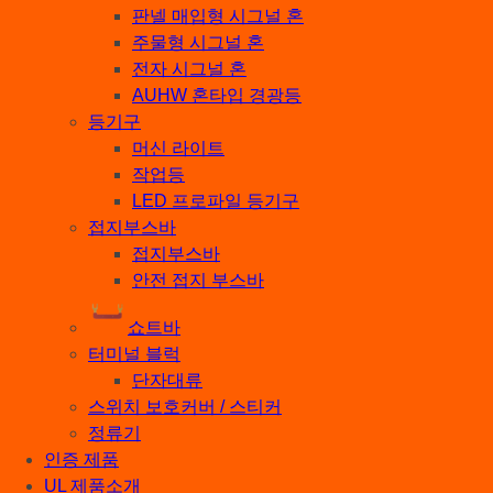
판넬 매입형 시그널 혼
주물형 시그널 혼
전자 시그널 혼
AUHW 혼타입 경광등
등기구
머신 라이트
작업등
LED 프로파일 등기구
접지부스바
접지부스바
안전 접지 부스바
쇼트바
터미널 블럭
단자대류
스위치 보호커버 / 스티커
정류기
인증 제품
UL 제품소개