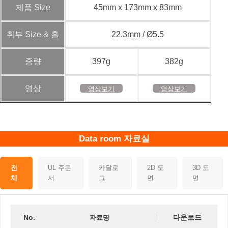
제품 Size
45mm x 173mm x 83mm
취부 Size & 홀
22.3mm / Ø5.5
중량
397g
382g
영상
영상보기
영상보기
Data room 자료실
전
UL 주문
카달로
2D 도
3D 도
체
서
그
면
면
No.
다운로드
자료명