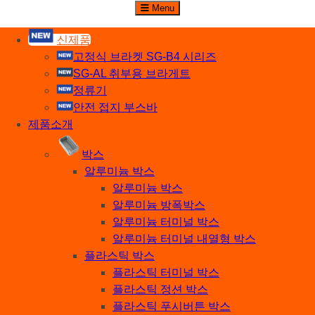
주식회사 세기비즈
Menu
산업자재, 신호기기 생산전문 업체
신제품
고정식 브라켓 SG-B4 시리즈
SG-AL 취부용 브라게트
정류기
안전 접지 부스바
제품소개
박스
알루미늄 박스
알루미늄 박스
알루미늄 방폭박스
알루미늄 터미널 박스
알루미늄 터미널 내열형 박스
플라스틱 박스
플라스틱 터미널 박스
플라스틱 정션 박스
플라스틱 푸시버튼 박스