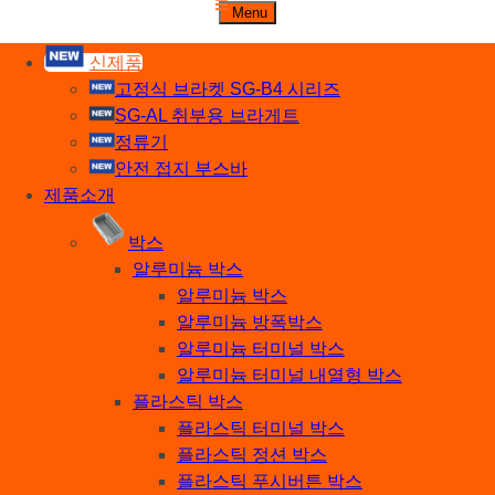
주식회사 세기비즈
Menu
산업자재, 신호기기 생산전문 업체
신제품
고정식 브라켓 SG-B4 시리즈
SG-AL 취부용 브라게트
정류기
안전 접지 부스바
제품소개
박스
알루미늄 박스
알루미늄 박스
알루미늄 방폭박스
알루미늄 터미널 박스
알루미늄 터미널 내열형 박스
플라스틱 박스
플라스틱 터미널 박스
플라스틱 정션 박스
플라스틱 푸시버튼 박스