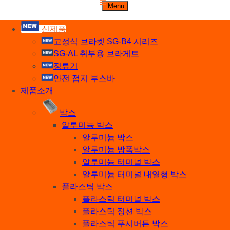
주식회사 세기비즈
Menu
산업자재, 신호기기 생산전문 업체
신제품
고정식 브라켓 SG-B4 시리즈
SG-AL 취부용 브라게트
정류기
안전 접지 부스바
제품소개
박스
알루미늄 박스
알루미늄 박스
알루미늄 방폭박스
알루미늄 터미널 박스
알루미늄 터미널 내열형 박스
플라스틱 박스
플라스틱 터미널 박스
플라스틱 정션 박스
플라스틱 푸시버튼 박스